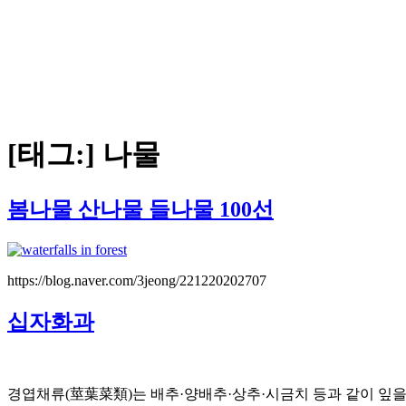
[태그:]
나물
봄나물 산나물 들나물 100선
https://blog.naver.com/3jeong/221220202707
십자화과
경엽채류(莖葉菜類)는 배추·양배추·상추·시금치 등과 같이 잎을