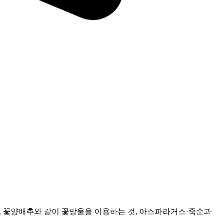
것, 꽃양배추와 같이 꽃망울을 이용하는 것, 아스파라거스·죽순과