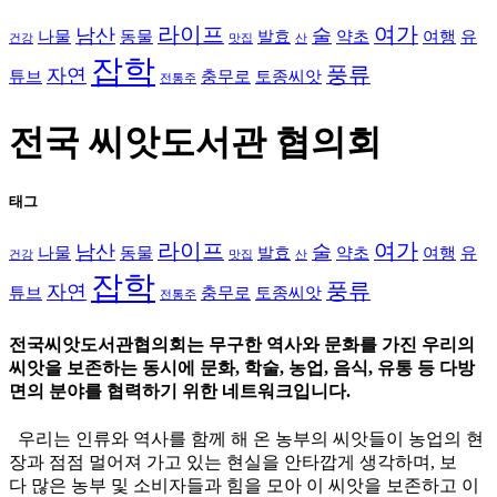
라이프
여가
남산
술
나물
동물
발효
약초
여행
유
건강
맛집
산
잡학
풍류
자연
튜브
충무로
토종씨앗
전통주
전국 씨앗도서관 협의회
태그
라이프
여가
남산
술
나물
동물
발효
약초
여행
유
건강
맛집
산
잡학
풍류
자연
튜브
충무로
토종씨앗
전통주
전국씨앗도서관협의회는 무구한 역사와 문화를 가진 우리의
씨앗을 보존하는 동시에 문화, 학술, 농업, 음식, 유통 등 다방
면의 분야를 협력하기 위한 네트워크입니다.
우리는 인류와 역사를 함께 해 온 농부의 씨앗들이 농업의 현
장과 점점 멀어져 가고 있는 현실을 안타깝게 생각하며, 보
다 많은 농부 및 소비자들과 힘을 모아 이 씨앗을 보존하고 이