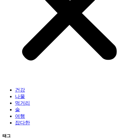
건강
나물
먹거리
술
여행
잡다한
태그