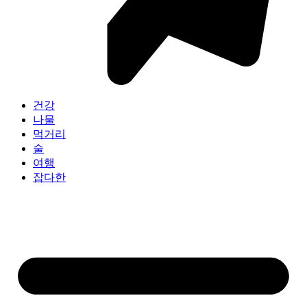
건강
나물
먹거리
술
여행
잡다한